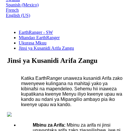
Spanish (Mexico)
French
English (US)
EarthRanger - SW
Mtandao EarthRanger
Ukurasa Mkuu
Jinsi ya Kusanidi Arifa Zangu
Jinsi ya Kusanidi Arifa Zangu
Katika
EarthRanger
unaweza
kusanidi
Arifa
zako
mwenyewe
kulingana
na
mahitaji
yako
ya
kibinafsi
na
mapendeleo
.
Sehemu
hii
inaweza
kupatikana
kwenye
Menyu
iliyo
kwenye
upau
wa
kando
au
ndani
ya
Mipangilio
ambayo
pia
iko
kwenye
upau
wa
kando
.
Mbinu
za
Arifa
:
Mbinu
za
arifa
ni
jinsi
unavyotaka
arifa
zako
ziwasilishwe
,
iwe
ni