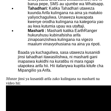
barua
pepe
,
SMS
au
ujumbe
wa
Whatsapp
.
Tahadhari
:
Katika
Tahadhari
utaweza
kuunda
Arifa
kulingana
na
aina
ya
matukio
yaliyochaguliwa
.
Unaweza
kuwapata
kwenye
orodha
kulingana
na
kategoria
yao
au
kwa
kutumia
upau
wa
utaftaji
.
Masharti
:
Masharti
katika
EarthRanger
hukuruhusu
kubinafsisha
arifa
zinapoanzishwa
kulingana
na
vigezo
maalum
vinavyohusiana
na
aina
ya
ripoti
.
Baada
ya
kuchaguliwa
,
sasa
utaweza
kusanidi
jinsi
tahadhari
itawasilishwa
,
ni
masharti
gani
inapaswa
kukidhi
na
kuratibu
ni
mara
ngapi
utapokea
arifa
hii
.
Hii
itafanywa
kupitia
kitufe
cha
Mipangilio
ya
Arifa
.
Jifunze
jinsi
ya
kusanidi
arifa
zako
kulingana
na
masharti
na
video
hii
: