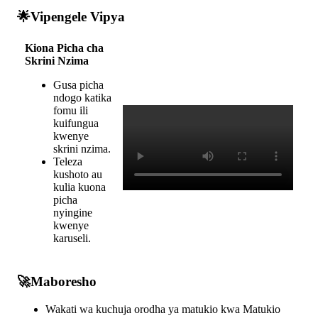

Vipengele
Vipya
Kiona
Picha
cha
Skrini
Nzima
Gusa
picha
ndogo
katika
fomu
ili
kuifungua
kwenye
skrini
nzima
.
Teleza
kushoto
au
kulia
kuona
picha
nyingine
kwenye
karuseli
.

Maboresho
Wakati
wa
kuchuja
orodha
ya
matukio
kwa
Matukio