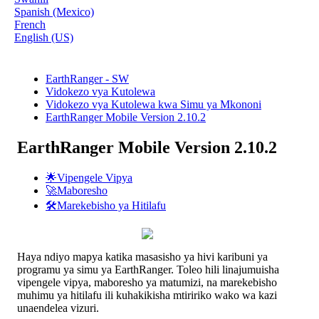
Spanish (Mexico)
French
English (US)
EarthRanger - SW
Vidokezo vya Kutolewa
Vidokezo vya Kutolewa kwa Simu ya Mkononi
EarthRanger Mobile Version 2.10.2
EarthRanger Mobile Version 2.10.2
🌟Vipengele Vipya
🚀Maboresho
🛠️Marekebisho ya Hitilafu
Haya
ndiyo
mapya
katika
masasisho
ya
hivi
karibuni
ya
programu
ya
simu
ya
EarthRanger
.
Toleo
hili
linajumuisha
vipengele
vipya
,
maboresho
ya
matumizi
,
na
marekebisho
muhimu
ya
hitilafu
ili
kuhakikisha
mtiririko
wako
wa
kazi
unaendelea
vizuri
.