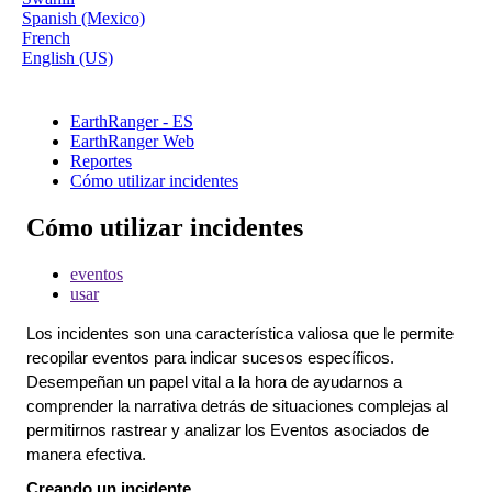
Spanish (Mexico)
French
English (US)
EarthRanger - ES
EarthRanger Web
Reportes
Cómo utilizar incidentes
Cómo utilizar incidentes
eventos
usar
Los
incidentes
son
una
caracter
í
stica
valiosa
que
le
permite
recopilar
eventos
para
indicar
sucesos
espec
í
ficos
.
Desempe
ñ
an
un
papel
vital
a
la
hora
de
ayudarnos
a
comprender
la
narrativa
detr
á
s
de
situaciones
complejas
al
permitirnos
rastrear
y
analizar
los
Eventos
asociados
de
manera
efectiva
.
Creando
un
incidente