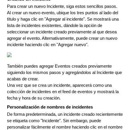
Para
crear
un
nuevo
Incidente
,
siga
estos
sencillos
pasos
.
Al
crear
un
nuevo
evento
,
ubique
los
tres
puntos
al
lado
del
t
í
tulo
y
haga
clic
en
"
Agregar
al
incidente
"
.
Se
mostrar
á
una
lista
de
incidentes
existentes
,
d
á
ndole
la
opci
ó
n
de
seleccionar
un
incidente
creado
previamente
al
que
desea
agregar
el
evento
.
Alternativamente
,
puede
crear
un
nuevo
incidente
haciendo
clic
en
"
Agregar
nuevo
"
.
Tambi
é
n
puedes
agregar
Eventos
creados
previamente
siguiendo
los
mismos
pasos
y
agreg
á
ndolos
al
Incidente
que
acabas
de
crear
.
Una
vez
que
se
crea
un
incidente
,
aparecer
á
como
una
colecci
ó
n
de
incidentes
en
el
feed
de
eventos
y
mostrar
á
la
fecha
y
hora
de
su
creaci
ó
n
.
Personalizaci
ó
n
de
nombres
de
incidentes
De
forma
predeterminada
,
un
incidente
creado
recientemente
se
etiqueta
como
"
Incidente
"
.
Sin
embargo
,
puede
personalizar
f
á
cilmente
el
nombre
haciendo
clic
en
el
nombre