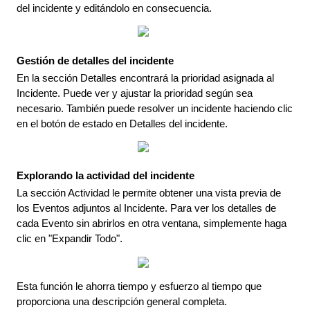
del
incidente
y
edit
á
ndolo
en
consecuencia
.
Gesti
ó
n
de
detalles
del
incidente
En
la
secci
ó
n
Detalles
encontrar
á
la
prioridad
asignada
al
Incidente
.
Puede
ver
y
ajustar
la
prioridad
seg
ú
n
sea
necesario
.
Tambi
é
n
puede
resolver
un
incidente
haciendo
clic
en
el
bot
ó
n
de
estado
en
Detalles
del
incidente
.
Explorando
la
actividad
del
incidente
La
secci
ó
n
Actividad
le
permite
obtener
una
vista
previa
de
los
Eventos
adjuntos
al
Incidente
.
Para
ver
los
detalles
de
cada
Evento
sin
abrirlos
en
otra
ventana
,
simplemente
haga
clic
en
"
Expandir
Todo
"
.
Esta
funci
ó
n
le
ahorra
tiempo
y
esfuerzo
al
tiempo
que
proporciona
una
descripci
ó
n
general
completa
.