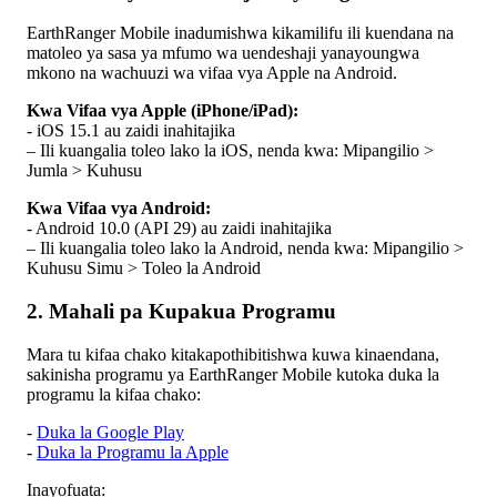
EarthRanger
Mobile
inadumishwa
kikamilifu
ili
kuendana
na
matoleo
ya
sasa
ya
mfumo
wa
uendeshaji
yanayoungwa
mkono
na
wachuuzi
wa
vifaa
vya
Apple
na
Android
.
Kwa
Vifaa
vya
Apple
(
iPhone
/
iPad
)
:
-
iOS
15
.
1
au
zaidi
inahitajika
–
Ili
kuangalia
toleo
lako
la
iOS
,
nenda
kwa
:
Mipangilio
>
Jumla
>
Kuhusu
Kwa
Vifaa
vya
Android
:
-
Android
10
.
0
(
API
29
)
au
zaidi
inahitajika
–
Ili
kuangalia
toleo
lako
la
Android
,
nenda
kwa
:
Mipangilio
>
Kuhusu
Simu
>
Toleo
la
Android
2
.
Mahali
pa
Kupakua
Programu
Mara
tu
kifaa
chako
kitakapothibitishwa
kuwa
kinaendana
,
sakinisha
programu
ya
EarthRanger
Mobile
kutoka
duka
la
programu
la
kifaa
chako
:
-
Duka
la
Google
Play
-
Duka
la
Programu
la
Apple
Inayofuata
: