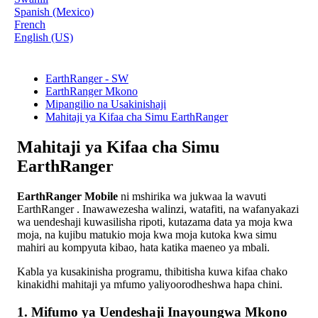
Spanish (Mexico)
French
English (US)
EarthRanger - SW
EarthRanger Mkono
Mipangilio na Usakinishaji
Mahitaji ya Kifaa cha Simu EarthRanger
Mahitaji ya Kifaa cha Simu
EarthRanger
EarthRanger
Mobile
ni
mshirika
wa
jukwaa
la
wavuti
EarthRanger
.
Inawawezesha
walinzi
,
watafiti
,
na
wafanyakazi
wa
uendeshaji
kuwasilisha
ripoti
,
kutazama
data
ya
moja
kwa
moja
,
na
kujibu
matukio
moja
kwa
moja
kutoka
kwa
simu
mahiri
au
kompyuta
kibao
,
hata
katika
maeneo
ya
mbali
.
Kabla
ya
kusakinisha
programu
,
thibitisha
kuwa
kifaa
chako
kinakidhi
mahitaji
ya
mfumo
yaliyoorodheshwa
hapa
chini
.
1
.
Mifumo
ya
Uendeshaji
Inayoungwa
Mkono