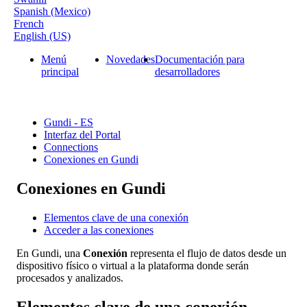
Spanish (Mexico)
French
English (US)
Menú
Novedades
Documentación para
principal
desarrolladores
Gundi - ES
Interfaz del Portal
Connections
Conexiones en Gundi
Conexiones en Gundi
Elementos clave de una conexión
Acceder a las conexiones
En
Gundi
,
una
Conexi
ó
n
representa
el
flujo
de
datos
desde
un
dispositivo
f
í
sico
o
virtual
a
la
plataforma
donde
ser
á
n
procesados
y
analizados
.
Elementos
clave
de
una
conexi
ó
n