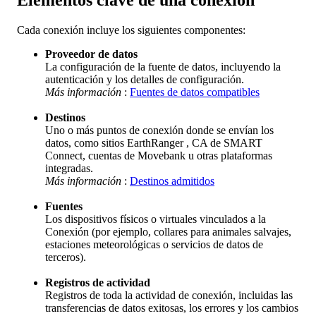
Cada
conexi
ó
n
incluye
los
siguientes
componentes
:
Proveedor
de
datos
La
configuraci
ó
n
de
la
fuente
de
datos
,
incluyendo
la
autenticaci
ó
n
y
los
detalles
de
configuraci
ó
n
.
M
á
s
informaci
ó
n
:
Fuentes
de
datos
compatibles
Destinos
Uno
o
m
á
s
puntos
de
conexi
ó
n
donde
se
env
í
an
los
datos
,
como
sitios
EarthRanger
,
CA
de
SMART
Connect
,
cuentas
de
Movebank
u
otras
plataformas
integradas
.
M
á
s
informaci
ó
n
:
Destinos
admitidos
Fuentes
Los
dispositivos
f
í
sicos
o
virtuales
vinculados
a
la
Conexi
ó
n
(
por
ejemplo
,
collares
para
animales
salvajes
,
estaciones
meteorol
ó
gicas
o
servicios
de
datos
de
terceros
)
.
Registros
de
actividad
Registros
de
toda
la
actividad
de
conexi
ó
n
,
incluidas
las
transferencias
de
datos
exitosas
,
los
errores
y
los
cambios