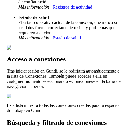
de
configuraci
ó
n
.
M
á
s
informaci
ó
n
:
Registros
de
actividad
Estado
de
salud
El
estado
operativo
actual
de
la
conexi
ó
n
,
que
indica
si
los
datos
fluyen
correctamente
o
si
hay
problemas
que
requieren
atenci
ó
n
.
M
á
s
informaci
ó
n
:
Estado
de
salud
Acceso
a
conexiones
Tras
iniciar
sesi
ó
n
en
Gundi
,
se
le
redirigir
á
autom
á
ticamente
a
la
lista
de
Conexiones
.
Tambi
é
n
puede
acceder
a
ella
en
cualquier
momento
seleccionando
«
Conexiones
»
en
la
barra
de
navegaci
ó
n
superior
.
Esta
lista
muestra
todas
las
conexiones
creadas
para
tu
espacio
de
trabajo
en
Gundi
.
B
ú
squeda
y
filtrado
de
conexiones