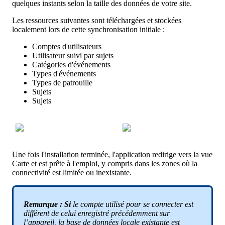
quelques
instants
selon
la
taille
des
donn
é
es
de
votre
site
.
Les
ressources
suivantes
sont
t
é
l
é
charg
é
es
et
stock
é
es
localement
lors
de
cette
synchronisation
initiale
:
Comptes
d
'
utilisateurs
Utilisateur
suivi
par
sujets
Cat
é
gories
d
'
é
v
é
nements
Types
d
'
é
v
é
nements
Types
de
patrouille
Sujets
Sujets
Une
fois
l
'
installation
termin
é
e
,
l
'
application
redirige
vers
la
vue
Carte
et
est
pr
ê
te
à
l
'
emploi
,
y
compris
dans
les
zones
o
ù
la
connectivit
é
est
limit
é
e
ou
inexistante
.
Remarque
:
Si
le
compte
utilis
é
pour
se
connecter
est
diff
é
rent
de
celui
enregistr
é
pr
é
c
é
demment
sur
l
’
appareil
,
la
base
de
donn
é
es
locale
existante
est