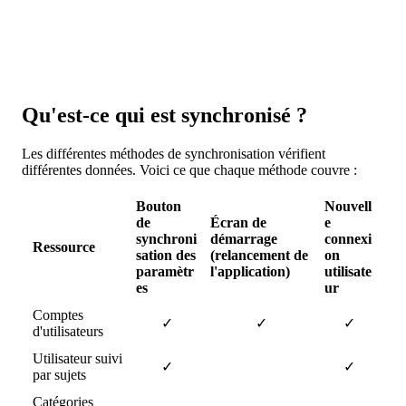
Qu
'
est
-
ce
qui
est
synchronis
é
?
Les
diff
é
rentes
m
é
thodes
de
synchronisation
v
é
rifient
diff
é
rentes
donn
é
es
.
Voici
ce
que
chaque
m
é
thode
couvre
:
Bouton
Nouvell
de
É
cran
de
e
synchroni
d
é
marrage
connexi
Ressource
sation
des
(
relancement
de
on
param
è
tr
l
'
application
)
utilisate
es
ur
Comptes
✓
✓
✓
d
'
utilisateurs
Utilisateur
suivi
✓
✓
par
sujets
Cat
é
gories