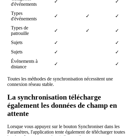
✓
✓
d
'
é
v
é
nements
Types
✓
✓
✓
d
'
é
v
é
nements
Types
de
✓
✓
✓
patrouille
Sujets
✓
✓
Sujets
✓
✓
É
v
é
nements
à
✓
✓
distance
Toutes
les
m
é
thodes
de
synchronisation
n
é
cessitent
une
connexion
r
é
seau
stable
.
La
synchronisation
t
é
l
é
charge
é
galement
les
donn
é
es
de
champ
en
attente
Lorsque
vous
appuyez
sur
le
bouton
Synchroniser
dans
les
Param
è
tres
,
l
'
application
tente
é
galement
de
t
é
l
é
charger
toutes