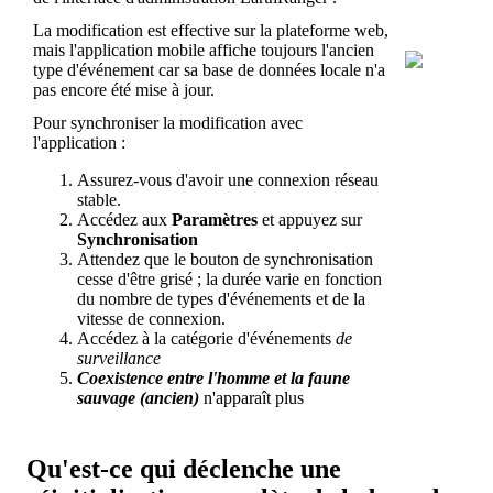
La
modification
est
effective
sur
la
plateforme
web
,
mais
l
'
application
mobile
affiche
toujours
l
'
ancien
type
d
'
é
v
é
nement
car
sa
base
de
donn
é
es
locale
n
'
a
pas
encore
é
t
é
mise
à
jour
.
Pour
synchroniser
la
modification
avec
l
'
application
:
Assurez
-
vous
d
'
avoir
une
connexion
r
é
seau
stable
.
Acc
é
dez
aux
Param
è
tres
et
appuyez
sur
Synchronisation
Attendez
que
le
bouton
de
synchronisation
cesse
d
'
ê
tre
gris
é
;
la
dur
é
e
varie
en
fonction
du
nombre
de
types
d
'
é
v
é
nements
et
de
la
vitesse
de
connexion
.
Acc
é
dez
à
la
cat
é
gorie
d
'
é
v
é
nements
de
surveillance
Coexistence
entre
l
'
homme
et
la
faune
sauvage
(
ancien
)
n
'
appara
î
t
plus
Qu
'
est
-
ce
qui
d
é
clenche
une