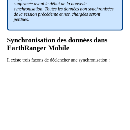
supprim
é
e
avant
le
d
é
but
de
la
nouvelle
synchronisation
.
Toutes
les
donn
é
es
non
synchronis
é
es
de
la
session
pr
é
c
é
dente
et
non
charg
é
es
seront
perdues
.
Synchronisation
des
donn
é
es
dans
EarthRanger
Mobile
Il
existe
trois
fa
ç
ons
de
d
é
clencher
une
synchronisation
: