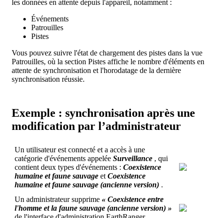
les
donn
é
es
en
attente
depuis
l
'
appareil
,
notamment
:
É
v
é
nements
Patrouilles
Pistes
Vous
pouvez
suivre
l
'
é
tat
de
chargement
des
pistes
dans
la
vue
Patrouilles
,
o
ù
la
section
Pistes
affiche
le
nombre
d
'
é
l
é
ments
en
attente
de
synchronisation
et
l
'
horodatage
de
la
derni
è
re
synchronisation
r
é
ussie
.
Exemple
:
synchronisation
apr
è
s
une
modification
par
l
’
administrateur
Un
utilisateur
est
connect
é
et
a
acc
è
s
à
une
cat
é
gorie
d
'
é
v
é
nements
appel
é
e
Surveillance
,
qui
contient
deux
types
d
'
é
v
é
nements
:
Coexistence
humaine
et
faune
sauvage
et
Coexistence
humaine
et
faune
sauvage
(
ancienne
version
)
.
Un
administrateur
supprime
«
Coexistence
entre
l
'
homme
et
la
faune
sauvage
(
ancienne
version
)
»
de
l
'
interface
d
'
administration
EarthRanger
.