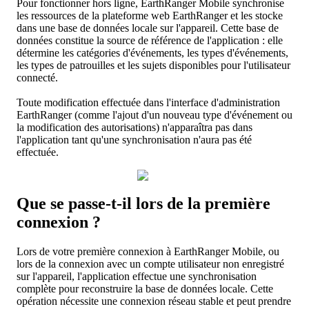
Pour
fonctionner
hors
ligne
,
EarthRanger
Mobile
synchronise
les
ressources
de
la
plateforme
web
EarthRanger
et
les
stocke
dans
une
base
de
donn
é
es
locale
sur
l
'
appareil
.
Cette
base
de
donn
é
es
constitue
la
source
de
r
é
f
é
rence
de
l
'
application
:
elle
d
é
termine
les
cat
é
gories
d
'
é
v
é
nements
,
les
types
d
'
é
v
é
nements
,
les
types
de
patrouilles
et
les
sujets
disponibles
pour
l
'
utilisateur
connect
é
.
Toute
modification
effectu
é
e
dans
l
'
interface
d
'
administration
EarthRanger
(
comme
l
'
ajout
d
'
un
nouveau
type
d
'
é
v
é
nement
ou
la
modification
des
autorisations
)
n
'
appara
î
tra
pas
dans
l
'
application
tant
qu
'
une
synchronisation
n
'
aura
pas
é
t
é
effectu
é
e
.
Que
se
passe
-
t
-
il
lors
de
la
premi
è
re
connexion
?
Lors
de
votre
premi
è
re
connexion
à
EarthRanger
Mobile
,
ou
lors
de
la
connexion
avec
un
compte
utilisateur
non
enregistr
é
sur
l
'
appareil
,
l
'
application
effectue
une
synchronisation
compl
è
te
pour
reconstruire
la
base
de
donn
é
es
locale
.
Cette
op
é
ration
n
é
cessite
une
connexion
r
é
seau
stable
et
peut
prendre