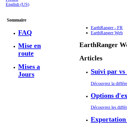
English (US)
Sommaire
EarthRanger - FR
FAQ
EarthRanger Web
EarthRanger W
Mise en
route
Articles
Mises a
Suivi par vs
Jours
Découvrez la différen
Options d'e
Découvrez les différ
Exportation