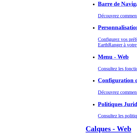
Barre de Navig
Découvrez comment u
Personnalisati
Configurez vos préfé
EarthRanger à votre 
Menu - Web
Consultez les foncti
Configuration d
Découvrez comment c
Politiques Jurid
Consultez les politi
Calques - Web