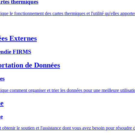
rtes thermiques
lique le fonctionnement des cartes thermiques et l'utilité qu'elles appor
es Externes
cendie FIRMS
ortation de Données
es
lique comment organiser et trier les données pour une meilleure utilisati
de
de
tenir le soutien et l'assistance dont vous avez besoin pour résoudre d